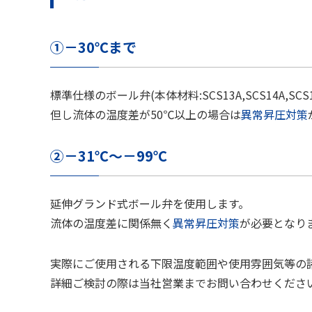
①－30℃まで
標準仕様のボール弁(本体材料:SCS13A,SCS14A,SC
但し流体の温度差が50℃以上の場合は
異常昇圧対策
②－31℃～－99℃
延伸グランド式ボール弁を使用します。
流体の温度差に関係無く
異常昇圧対策
が必要となり
実際にご使用される下限温度範囲や使用雰囲気等の
詳細ご検討の際は当社営業までお問い合わせくださ